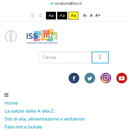
issalute@iss.it
Aa
Aa
Aa
A-
A
A+
Home
La salute dalla A alla Z
Stili di vita, alimentazione e ambiente
Falsi miti e bufale