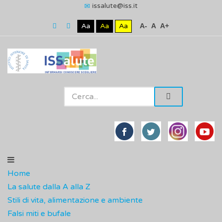
issalute@iss.it
Aa
Aa
Aa
A-
A
A+
Home
La salute dalla A alla Z
Stili di vita, alimentazione e ambiente
Falsi miti e bufale