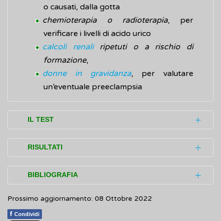
o causati, dalla gotta
chemioterapia
o
radioterapia
, per
verificare i livelli di acido urico
calcoli renali
ripetuti o a rischio di
formazione
,
donne in gravidanza
, per valutare
un’eventuale preeclampsia
IL TEST
L'esame dell'uricemia si esegue con un
RISULTATI
semplice prelievo di sangue effettuato
inserendo un ago in una vena del braccio.
I livelli normali di uricemia possono variare a
BIBLIOGRAFIA
Non necessita di una preparazione
seconda dei valori di riferimento adottati da
particolare, è sufficiente essere a digiuno da
Prossimo aggiornamento: 08 Ottobre 2022
ciascun laboratorio di analisi. Nei risultati del
Mayo Clinic.
High uric acid level
(Inglese)
almeno 8-10 ore.
test, oltre ad essere presente il valore di
f
Condividi