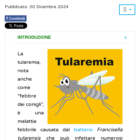
Pubblicato: 30 Dicembre 2024
f
Condividi
INTRODUZIONE
La
tularemia,
nota
anche
come
“febbre
dei conigli”,
è una
malattia
febbrile causata dal
batterio
Francisella
tularensis
che può infettare numerosi