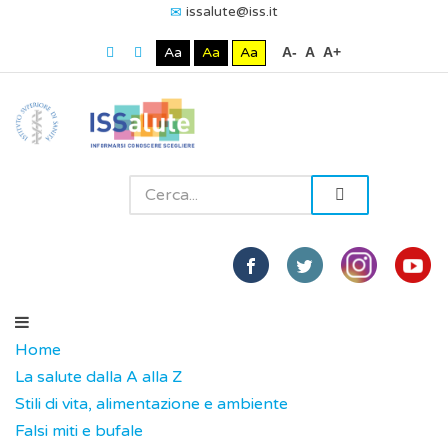
issalute@iss.it
Aa
Aa
Aa
A-
A
A+
Home
La salute dalla A alla Z
Stili di vita, alimentazione e ambiente
Falsi miti e bufale