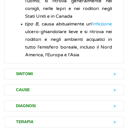
l'uomo; si ritrova generalmente nei
conigli, nelle lepri e nei roditori negli
Stati Uniti e in Canada
tipo B
, causa abitualmente un'
infezione
ulcero-ghiandolare lieve e si ritrova nei
roditori e negli ambienti acquatici in
tutto l'emisfero boreale, incluso il Nord
America, l'Europa e l'Asia
SINTOMI
L'esordio della tularemia è improvviso, i cui
CAUSE
sintomi come
cefalea
, brividi, nausea,
vomito
,
febbre
da 39,5 a 40° C e stato di grave
Il microrganismo responsabile,
F. tularensis
,
DIAGNOSI
indebolimento possono verificarsi entro i
è un bacillo aerobio di piccole dimensioni,
primi 10 giorni dall'esposizione.
pleiomorfo, immobile, non sporigeno e
La diagnosi di tularemia viene fatta con la
TERAPIA