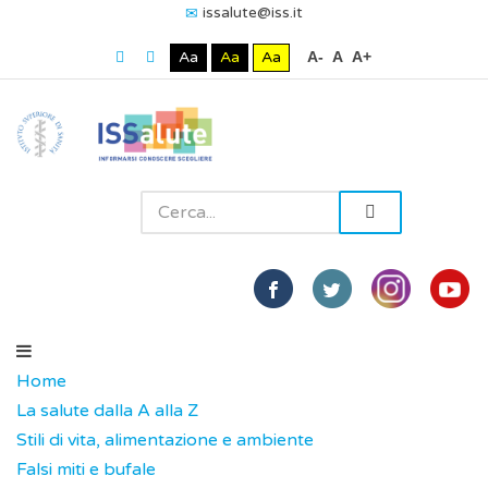
issalute@iss.it
Aa
Aa
Aa
A-
A
A+
Home
La salute dalla A alla Z
Stili di vita, alimentazione e ambiente
Falsi miti e bufale