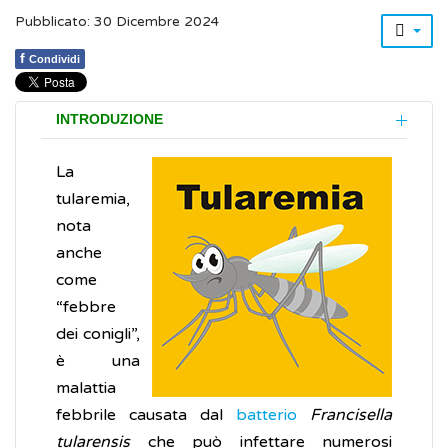
Pubblicato: 30 Dicembre 2024
f
Condividi
INTRODUZIONE
La
tularemia,
nota
anche
come
“febbre
dei conigli”,
è una
malattia
febbrile causata dal
batterio
Francisella
tularensis
che può infettare numerosi