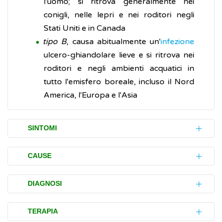
l'uomo; si ritrova generalmente nei
conigli, nelle lepri e nei roditori negli
Stati Uniti e in Canada
tipo B
, causa abitualmente un'
infezione
ulcero-ghiandolare lieve e si ritrova nei
roditori e negli ambienti acquatici in
tutto l'emisfero boreale, incluso il Nord
America, l'Europa e l'Asia
SINTOMI
L'esordio della tularemia è improvviso, i cui
CAUSE
sintomi come
cefalea
, brividi, nausea,
vomito
,
febbre
da 39,5 a 40° C e stato di grave
Il microrganismo responsabile,
F. tularensis
,
DIAGNOSI
indebolimento possono verificarsi entro i
è un bacillo aerobio di piccole dimensioni,
primi 10 giorni dall'esposizione.
pleiomorfo, immobile, non sporigeno e
La diagnosi di tularemia viene fatta con la
TERAPIA