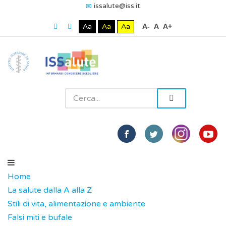
issalute@iss.it
Aa
Aa
Aa
A-
A
A+
Home
La salute dalla A alla Z
Stili di vita, alimentazione e ambiente
Falsi miti e bufale