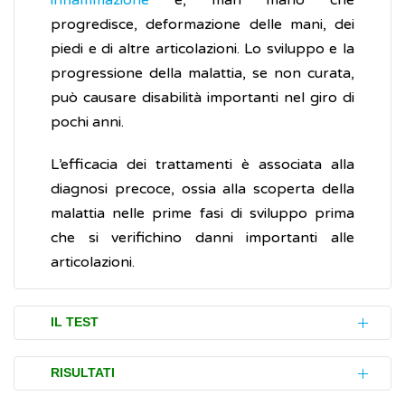
infiammazione
e, man mano che
progredisce, deformazione delle mani, dei
piedi e di altre articolazioni. Lo sviluppo e la
progressione della malattia, se non curata,
può causare disabilità importanti nel giro di
pochi anni.
L’efficacia dei trattamenti è associata alla
diagnosi precoce, ossia alla scoperta della
malattia nelle prime fasi di sviluppo prima
che si verifichino danni importanti alle
articolazioni.
IL TEST
Il test degli anticorpi anti-peptide ciclico
RISULTATI
citrullinato (anti-CCP) si esegue su un