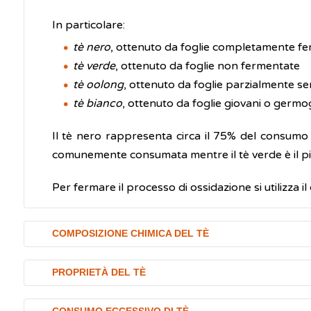
In particolare:
tè nero
, ottenuto da foglie completamente f
tè verde
, ottenuto da foglie non fermentate
tè oolong
, ottenuto da foglie parzialmente se
tè bianco
, ottenuto da foglie giovani o germo
Il tè nero rappresenta circa il 75% del consumo m
comunemente consumata mentre il tè verde è il più 
Per fermare il processo di ossidazione si utilizza i
COMPOSIZIONE CHIMICA DEL TÈ
I componenti del tè sono:
PROPRIETÀ DEL TÈ
polifenoli
, catechine, epigallocatechine, epica
Ricerche sperimentali e studi epidemiologici sugge