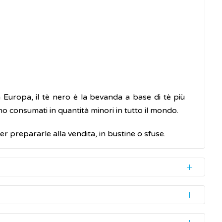
n Europa, il tè nero è la bevanda a base di tè più
o consumati in quantità minori in tutto il mondo.
per prepararle alla vendita, in bustine o sfuse.
re numerosi effetti benefici sulla salute. Esistono