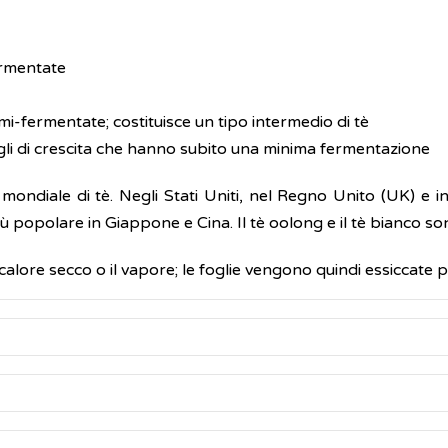
ermentate
mi-fermentate; costituisce un tipo intermedio di tè
gli di crescita che hanno subito una minima fermentazione
ondiale di tè. Negli Stati Uniti, nel Regno Unito (UK) e i
popolare in Giappone e Cina. Il tè oolong e il tè bianco son
l calore secco o il vapore; le foglie vengono quindi essiccate 
techine
riscono che il tè e i suoi componenti polifenolici possano ave