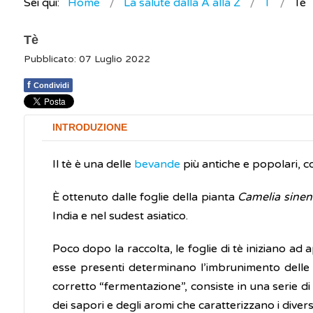
Sei qui:
Home
La salute dalla A alla Z
T
Tè
Tè
Pubblicato: 07 Luglio 2022
f
Condividi
INTRODUZIONE
Il tè è una delle
bevande
più antiche e popolari, c
È ottenuto dalle foglie della pianta
Camelia sinen
India e nel sudest asiatico.
Poco dopo la raccolta, le foglie di tè iniziano ad
esse presenti determinano l’imbrunimento dell
corretto “fermentazione”, consiste in una serie d
dei sapori e degli aromi che caratterizzano i diversi 