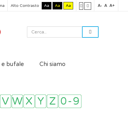
rna
Alto Contrasto
Aa
Aa
Aa
A-
A
A+
i e bufale
Chi siamo