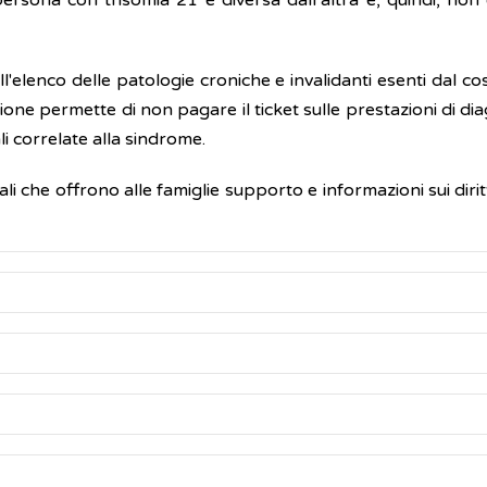
sona con trisomia 21 è diversa dall’altra e, quindi, non è
ell'elenco delle patologie croniche e invalidanti esenti dal
ione permette di non pagare il ticket sulle prestazioni di di
li correlate alla sindrome.
nali che offrono alle famiglie supporto e informazioni sui di
ntino peculiarità fisiche e cognitive comuni, queste hann
ria individualità.
ogno di sottoporsi a regolari controlli clinici per la pr
er questo è fondamentale prevedere un approccio multidisci
esenti sin dalla nascita, includono:
:
nza di una copia in più del cromosoma 21: tre copie invece