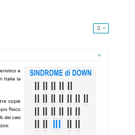
ristico e
 Italia la
tre copie
po fisico
% dei casi
ozoo.