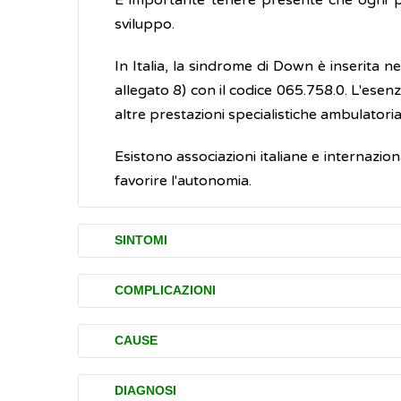
È importante tenere presente che ogni per
sviluppo.
In Italia, la sindrome di Down è inserita n
allegato 8) con il codice 065.758.0. L'esenz
altre prestazioni specialistiche ambulatoria
Esistono associazioni italiane e internazio
favorire l'autonomia.
SINTOMI
Sebbene le persone con trisomia 21 prese
COMPLICAZIONI
pertanto ciascuna persona mantiene la prop
Le persone con sindrome di Down hanno bis
CAUSE
Aspetto fisico
malattie associate alla loro condizione. P
Le caratteristiche fisiche comuni, alcune pr
seguito sono le principali malattie correlate
La sindrome di Down è causata dalla prese
DIAGNOSI