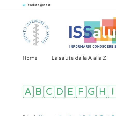
issalute@iss.it
Home
La salute dalla A alla Z