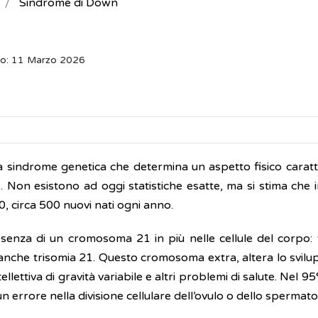
Sindrome di Down
to: 11 Marzo 2026
 sindrome genetica che determina un aspetto fisico caratte
le. Non esistono ad oggi statistiche esatte, ma si stima che in
, circa 500 nuovi nati ogni anno.
enza di un cromosoma 21 in più nelle cellule del corpo: 
anche trisomia 21. Questo cromosoma extra, altera lo svilup
llettiva di gravità variabile e altri problemi di salute. Nel 95
un errore nella divisione cellulare dell’ovulo o dello spermat