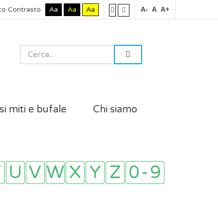
to Contrasto
Aa
Aa
Aa
A-
A
A+
si miti e bufale
Chi siamo