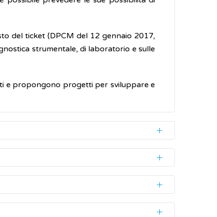
 possibile prevedere le sue possibilità di
 costo del ticket (DPCM del 12 gennaio 2017,
agnostica strumentale, di laboratorio e sulle
ritti e propongono progetti per sviluppare e
o comunque una manifestazione soggettiva,
evenzione o diagnosi in fase precoce delle
plinare e centrato sulla persona. Queste di
 di due. Per questo motivo questa sindrome