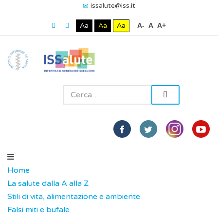
issalute@iss.it
Aa
Aa
Aa
A-
A
A+
Home
La salute dalla A alla Z
Stili di vita, alimentazione e ambiente
Falsi miti e bufale