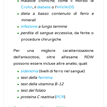
malattie croniche
, come il morbo di
Crohn
, il
diabete
o l'
HIV/AIDS
dieta a basso contenuto di ferro e
minerali
infezione
a lungo termine
perdita di sangue eccessiva
, da ferite o
procedure chirurgiche
Per una migliore caratterizzazione
dell'anisocitosi, oltre all'esame RDW
possono essere incluse altre analisi, quali:
sideremia
(livelli di ferro nel sangue)
test della
ferritina
test della vitamina B-12
test del folato
proteina C reattiva
(
PCR
)