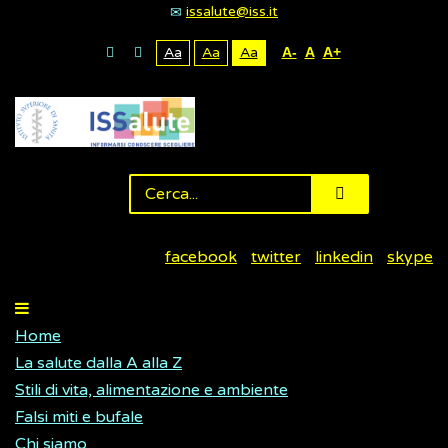
issalute@iss.it
Aa
Aa
Aa
A-
A
A+
facebook
twitter
linkedin
skype
Home
La salute dalla A alla Z
Stili di vita, alimentazione e ambiente
Falsi miti e bufale
Chi siamo