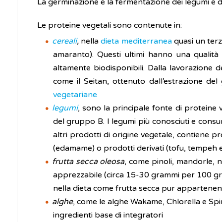
La germinazione e la fermentazione dei legumi e de
Le proteine vegetali sono contenute in:
cereali
,
nella
dieta mediterranea
quasi un terz
amaranto). Questi ultimi hanno una qualità 
altamente biodisponibili. Dalla lavorazione 
come il Seitan, ottenuto dall’estrazione del
vegetariane
legumi
, sono la principale fonte di proteine
del gruppo B. I legumi più conosciuti e consumati
altri prodotti di origine vegetale, contiene p
(edamame) o prodotti derivati (tofu, tempeh e
frutta secca oleosa
, come pinoli, mandorle, n
apprezzabile (circa 15-30 grammi per 100 gra
nella dieta come frutta secca pur appartenen
alghe
, come le alghe Wakame, Chlorella e Spir
ingredienti base di integratori