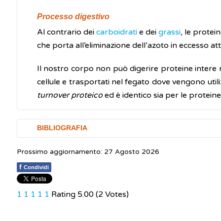
Processo digestivo
Al contrario dei
carboidrati
e dei
grassi
, le prote
che porta all’eliminazione dell’azoto in eccesso att
Il nostro corpo non può digerire proteine intere m
cellule e trasportati nel fegato dove vengono util
turnover
proteico
ed è identico sia per le proteine 
BIBLIOGRAFIA
Prossimo aggiornamento: 27 Agosto 2026
Consiglio per la ricerca in agricoltura e l'analisi 
f
Condividi
Società Italiana di Nutrizione Umana.
Documento S
1
1
1
1
1
Rating 5.00 (2 Votes)
Società Italiana di Nutrizione Umana.
Livelli di a