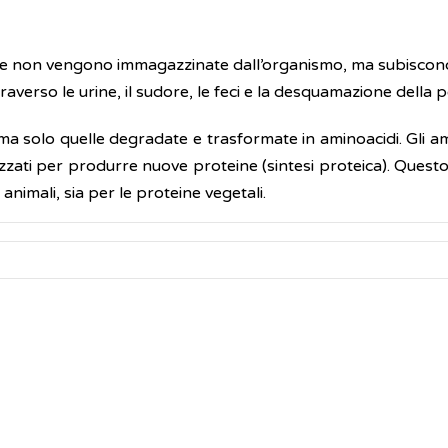
ine non vengono immagazzinate dall’organismo, ma subiscono
raverso le urine, il sudore, le feci e la desquamazione della pe
a solo quelle degradate e trasformate in aminoacidi. Gli amino
izzati per produrre nuove proteine (sintesi proteica). Ques
animali, sia per le proteine vegetali.
dell'economia agraria (CREA).
Linee guida per una sana alimen
INU sulla dieta vegetariana
ssunzione di riferimento di nutrienti ed energia (LARN). Tabe