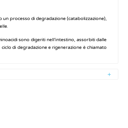
 un processo di degradazione (catabolizzazione),
lle.
acidi sono digeriti nell’intestino, assorbiti dalle
to ciclo di degradazione e rigenerazione è chiamato
tazione 2018
lle LARN 2014