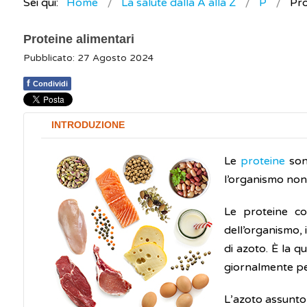
Sei qui:
Home
La salute dalla A alla Z
P
Pro
Proteine alimentari
Pubblicato: 27 Agosto 2024
f
Condividi
INTRODUZIONE
Le
proteine
son
l’organismo non è
Le proteine cos
dell’organismo, 
di azoto. È la q
giornalmente pe
L’azoto assunto 