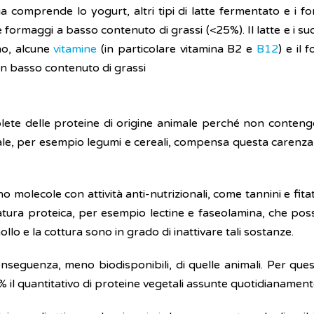
ria comprende lo yogurt, altri tipi di latte fermentato e i f
formaggi a basso contenuto di grassi (<25%). Il latte e i suo
mo, alcune
vitamine
(in particolare vitamina B2 e
B12
) e il 
on basso contenuto di grassi
e delle proteine di origine animale perché non contengono 
ale, per esempio legumi e cereali, compensa questa carenza m
no molecole con attività anti-nutrizionali, come tannini e fi
atura proteica, per esempio lectine e faseolamina, che poss
lo e la cottura sono in grado di inattivare tali sostanze.
onseguenza, meno biodisponibili, di quelle animali. Per que
 quantitativo di proteine vegetali assunte quotidianament