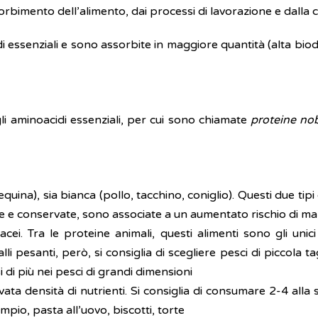
bimento dell’alimento, dai processi di lavorazione e dalla co
 essenziali e sono assorbite in maggiore quantità (alta biodi
li aminoacidi essenziali, per cui sono chiamate
proteine nob
equina), sia bianca (pollo, tacchino, coniglio). Questi due ti
ate e conservate, sono associate a un aumentato rischio di ma
acei. Tra le proteine animali, questi alimenti sono gli un
li pesanti, però, si consiglia di scegliere pesci di piccola t
i di più nei pesci di grandi dimensioni
levata densità di nutrienti. Si consiglia di consumare 2-4 a
pio, pasta all’uovo, biscotti, torte