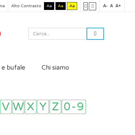
rna
Alto Contrasto
Aa
Aa
Aa
A-
A
A+
i e bufale
Chi siamo