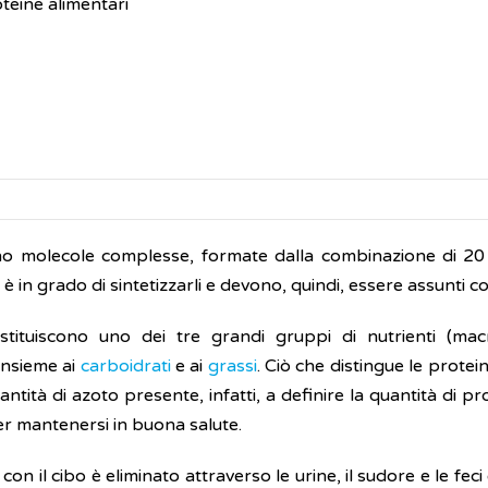
teine alimentari
o molecole complesse, formate dalla combinazione di 20 am
 in grado di sintetizzarli e devono, quindi, essere assunti co
tituiscono uno dei tre grandi gruppi di nutrienti (macr
insieme ai
carboidrati
e ai
grassi
. Ciò che distingue le protei
uantità di azoto presente, infatti, a definire la quantità d
r mantenersi in buona salute.
con il cibo è eliminato attraverso le urine, il sudore e le fe