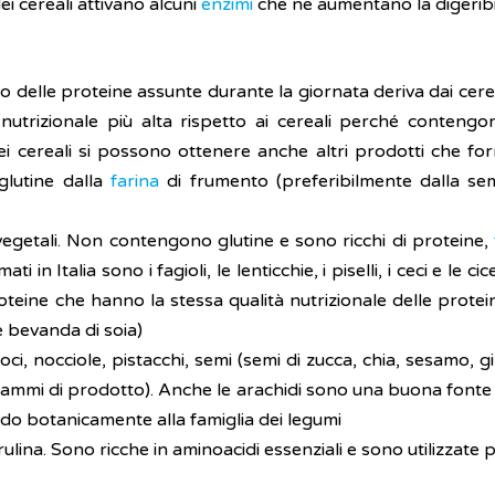
i cereali attivano alcuni
enzimi
che ne aumentano la digeribilit
o delle proteine assunte durante la giornata deriva dai cere
nutrizionale più alta rispetto ai cereali perché contengon
dei cereali si possono ottenere anche altri prodotti che fo
 glutine dalla
farina
di frumento (preferibilmente dalla sem
 vegetali. Non contengono glutine e sono ricchi di proteine,
 in Italia sono i fagioli, le lenticchie, i piselli, i ceci e le 
roteine che hanno la stessa qualità nutrizionale delle prote
 bevanda di soia)
oci, nocciole, pistacchi, semi (semi di zucca, chia, sesamo,
mmi di prodotto). Anche le arachidi sono una buona fonte 
do botanicamente alla famiglia dei legumi
ulina. Sono ricche in aminoacidi essenziali e sono utilizzate