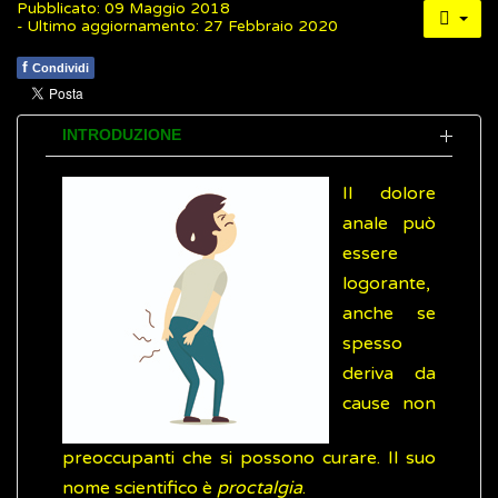
Pubblicato: 09 Maggio 2018
- Ultimo aggiornamento: 27 Febbraio 2020
f
Condividi
INTRODUZIONE
Il dolore
anale può
essere
logorante,
anche se
spesso
deriva da
cause non
preoccupanti che si possono curare. Il suo
nome scientifico è
proctalgia
.