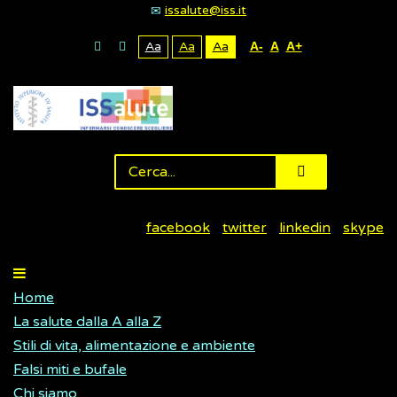
issalute@iss.it
Aa
Aa
Aa
A-
A
A+
facebook
twitter
linkedin
skype
Home
La salute dalla A alla Z
Stili di vita, alimentazione e ambiente
Falsi miti e bufale
Chi siamo