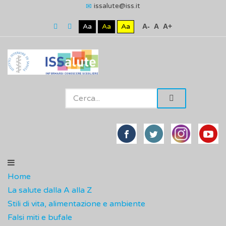
issalute@iss.it
Aa
Aa
Aa
A-
A
A+
Home
La salute dalla A alla Z
Stili di vita, alimentazione e ambiente
Falsi miti e bufale