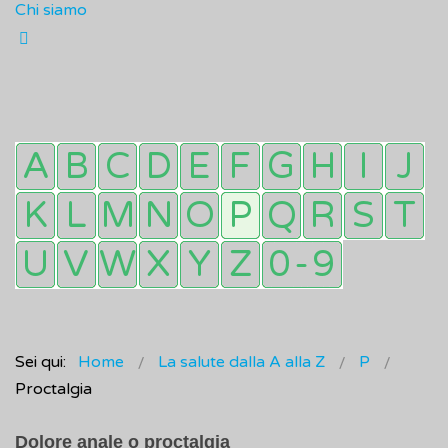
Chi siamo
Sei qui:
Home
La salute dalla A alla Z
P
Proctalgia
Dolore anale o proctalgia