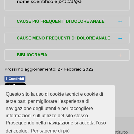
nome scientifico è
proctalgia
.
CAUSE PIÙ FREQUENTI DI DOLORE ANALE
Tra le cause più frequenti di dolore anale
CAUSE MENO FREQUENTI DI DOLORE ANALE
sono presenti le ulcerazioni, le
emorroidi
, le
fistole e gli
ascessi
.
Diverse sono le cause che con minor
BIBLIOGRAFIA
frequenza possono provocare dolore anale.
Ulcerazioni anali
Prossimo aggiornamento: 27 Febbraio 2022
Esse includono:
NHS.
Anal pain (proctalgia)
(Inglese)
Sono piccole ferite, simili a taglietti, che si
f
proctalgia fugace
(proctalgia fugax),
Condividi
producono intorno all'ano o nel canale
malattia che provoca dolore ano-rettale
anale a causa del passaggio di feci
Questo sito fa uso di cookie tecnici e cookie di
1
1
1
1
1
Rating 2.73 (93 Votes)
improvviso e molto forte che però dura
abbondanti o dure. I disturbi (sintomi) che
terze parti per migliorare l’esperienza di
pochi minuti; si può intervenire con una
navigazione degli utenti e per raccogliere
causano sono:
medicazione che rilassi la muscolatura
informazioni sull’utilizzo del sito stesso.
dolore forte e pungente
durante la
pelvica
Proseguendo nella navigazione si accetta l’uso
defecazione
sindrome del muscolo elevatore
dei cookie.
Per saperne di più
© 2018
ISSalute - Sito sviluppato e gestito dall’Istituto