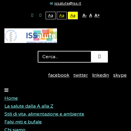
issalute@iss.it
Aa
Aa
Aa
A-
A
A+
facebook
twitter
linkedin
skype
Home
La salute dalla A alla Z
Stili di vita, alimentazione e ambiente
Falsi miti e bufale
Chi siamo