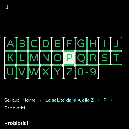
Sei qui:
Home
La salute dalla A alla Z
P
Probiotici
Probiotici