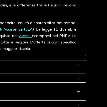
dini, e le differenze tra le Regioni devono
ogeneità, equità e sostenibilità nel tempo,
 di Assistenza (LEA)
. La legge 11 dicembre
cquisto dei
vaccini
ricompresi nel PNPV. Le
utte le Regioni. L'offerta di ogni specifico
a maggior rischio.
ne Vaccinale (PNPV). Nel calendario vengono
 popolazione. Il Piano prevede non solo la
i (anagrafi vaccinali, monitoraggio delle
i più potenti strumenti di prevenzione a
ccinale secondo le buone pratiche vaccinali.
dichiarato eradicato a livello mondiale e che
municazione e informazione per operatori
ione a rischio per malattia è costituita da