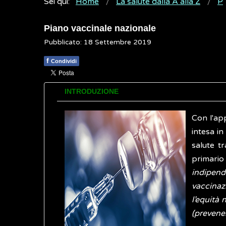
Sei qui:
Home
La salute dalla A alla Z
P
Piano vaccinale nazionale
Pubblicato: 18 Settembre 2019
f
Condividi
INTRODUZIONE
Con l'ap
intesa in
salute t
primario 
indipend
vaccinaz
l’equità 
(prevenen