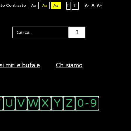
lto Contrasto
Aa
Aa
Aa
A-
A
A+
si miti e bufale
Chi siamo