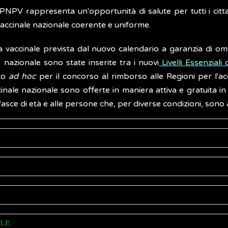
PNPV rappresenta un'opportunità di salute per tutti i citta
accinale nazionale coerente e uniforme.
a vaccinale prevista dal nuovo calendario a garanzia di om
o nazionale sono state inserite tra i nuovi
Livelli Essenziali
nto
ad hoc
per il concorso al rimborso alle Regioni per l'a
ale nazionale sono offerte in maniera attiva e gratuita in t
fasce di età e alle persone che, per diverse condizioni, sono 
gato al calendario vaccinale del Piano Nazionale Prevenzio
o essere offerti attivamente e gratuitamente dalle ASL alla
ltre componenti funzionali al raggiungimento dei risultat
ie gravi e potenzialmente mortali e costituiscono uno de
azione dei programmi vaccinali), e la modalità di offerta va
tutto grazie alla vaccinazione che nel 1980 il vaiolo è stato 
vengono anche citati come necessari gli interventi di co
cinale 2017-2019 (PNPV) la categoria dei gruppi di popolaz
ALE