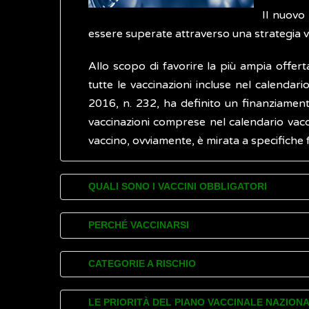
Il nuovo 
essere superate attraverso una strategia v
Allo scopo di favorire la più ampia offert
tutte le vaccinazioni incluse nel calendari
2016, n. 232, ha definito un finanziame
vaccinazioni comprese nel calendario vaccin
vaccino, ovviamente, è mirata a specifiche 
QUALI SONO I VACCINI OBBLIGATORI
Il diritto alla vaccinazione gratuita è le
PERCHÉ VACCINARSI
definite le fasce di età in cui i
vaccini
devon
somministrazione del vaccino, ma anche a
CATEGORIE A RISCHIO
Le vaccinazioni ci proteggono da malatt
coperture vaccinali e eventi avversi, valut
disposizione della sanità pubblica: è soprat
Tra i
Livelli Essenziali di Assistenza (LEA)
Secondo il Piano Nazionale Prevenzione Vac
LE PRIORITÀ DEL PIANO VACCINALE NAZION