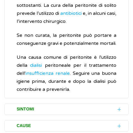
sottostanti. La cura della peritonite di solito
prevede l’utilizzo di
antibiotici
e, in alcuni casi,
l’intervento chirurgico.
Se non curata, la peritonite può portare a
conseguenze gravi e potenzialmente mortali.
Una causa comune di peritonite è l'utilizzo
della
dialisi
peritoneale per il trattamento
dell'
insufficienza renale
. Seguire una buona
igiene prima, durante e dopo la dialisi può
contribuire a prevenirla.
SINTOMI
I disturbi (sintomi) causati dalla peritonite
CAUSE
includono: