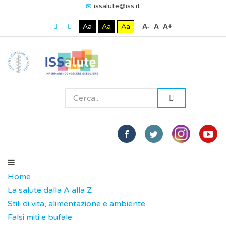
issalute@iss.it
Aa
Aa
Aa
A-
A
A+
Home
La salute dalla A alla Z
Stili di vita, alimentazione e ambiente
Falsi miti e bufale