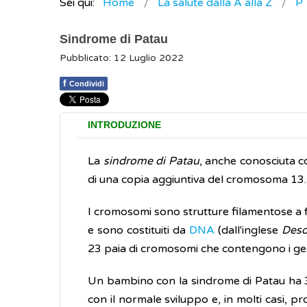
Sei qui:
Home
La salute dalla A alla Z
P
Sindrome di Patau
Pubblicato: 12 Luglio 2022
f
Condividi
INTRODUZIONE
La
sindrome di Patau
, anche conosciuta c
di una copia aggiuntiva del cromosoma 13.
I cromosomi sono strutture filamentose a fo
e sono costituiti da
DNA
(dall'inglese
Deso
23 paia di cromosomi che contengono i geni
Un bambino con la sindrome di Patau ha 3
con il normale sviluppo e, in molti casi,