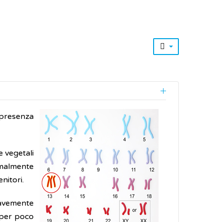
 presenza
e vegetali
rmalmente
nitori.
ravemente
 per poco