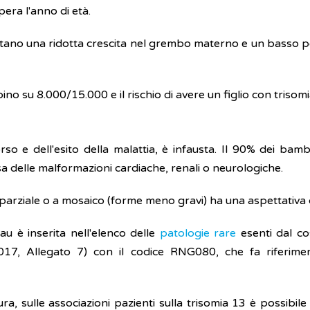
era l'anno di età.
ano una ridotta crescita nel grembo materno e un basso peso
no su 8.000/15.000 e il rischio di avere un figlio con trisom
so e dell'esito della malattia, è infausta. Il 90% dei bam
usa delle malformazioni cardiache, renali o neurologiche.
parziale o a mosaico (forme meno gravi) ha una aspettativa di
tau è inserita nell'elenco delle
patologie rare
esenti dal co
2017, Allegato 7) con il codice RNG080, che fa riferim
ra, sulle associazioni pazienti sulla trisomia 13 è possibile 