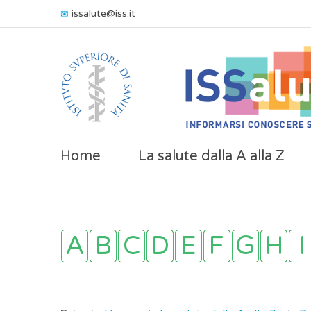
issalute@iss.it
Home
La salute dalla A alla Z