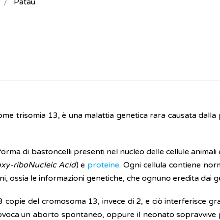
Patau
ome trisomia 13, è una malattia genetica rara causata dalla
rma di bastoncelli presenti nel nucleo delle cellule animali 
xy-riboNucleic Acid
) e
proteine
. Ogni cellula contiene no
, ossia le informazioni genetiche, che ognuno eredita dai ge
 copie del cromosoma 13, invece di 2, e ciò interferisce g
 provoca un aborto spontaneo, oppure il neonato sopravvive