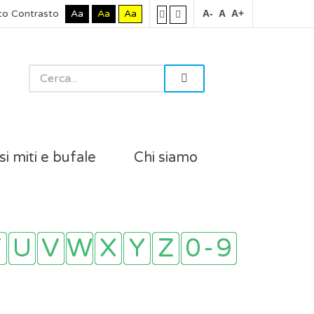
to Contrasto
Aa
Aa
Aa
A-
A
A+
si miti e bufale
Chi siamo