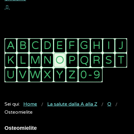
Sei qui:
Home
La salute dalla A alla Z
O
Osteomielite
Osteomielite