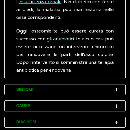
l’
insufficienza renale
. Nei diabetici con ferite
ai piedi, la malattia può manifestarsi nelle
ossa corrispondenti.
Oggi l'osteomielite può essere curata con
successo con gli
antibiotici
. In alcuni casi può
essere necessario un intervento chirurgico
per rimuovere le parti dell'osso colpite.
Dopo l'intervento si somministra una terapia
antibiotica per endovena.
SINTOMI
Le manifestazioni dell'osteomielite
CAUSE
comprendono:
L'osteomielite è causata, in genere, da
febbre
DIAGNOSI
batteri
, micobatteri o
funghi
. Le ossa
gonfiore, calore e rossore,
e
dolore