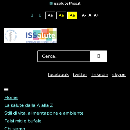
issalute@iss.it
Aa
Aa
Aa
A-
A
A+
facebook
twitter
linkedin
skype
Home
La salute dalla A alla Z
Stili di vita, alimentazione e ambiente
Falsi miti e bufale
Chi siamo