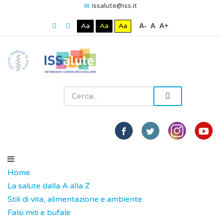
issalute@iss.it
Aa
Aa
Aa
A-
A
A+
Home
La salute dalla A alla Z
Stili di vita, alimentazione e ambiente
Falsi miti e bufale