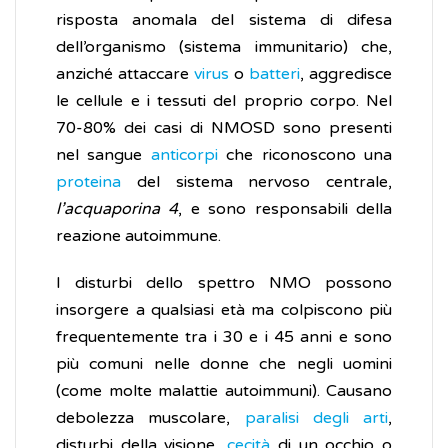
risposta anomala del sistema di difesa
dell’organismo (sistema immunitario) che,
anziché attaccare
virus
o
batteri
, aggredisce
le cellule e i tessuti del proprio corpo. Nel
70-80% dei casi di NMOSD sono presenti
nel sangue
anticorpi
che riconoscono una
proteina
del sistema nervoso centrale,
l’acquaporina 4
, e sono responsabili della
reazione autoimmune.
I disturbi dello spettro NMO possono
insorgere a qualsiasi età ma colpiscono più
frequentemente tra i 30 e i 45 anni e sono
più comuni nelle donne che negli uomini
(come molte malattie autoimmuni). Causano
debolezza muscolare,
paralisi degli arti
,
disturbi della visione,
cecità
di un occhio o