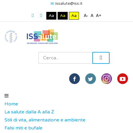
issalute@iss.it
Aa
Aa
Aa
A-
A
A+
Home
La salute dalla A alla Z
Stili di vita, alimentazione e ambiente
Falsi miti e bufale