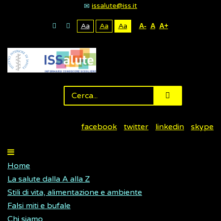
issalute@iss.it
Aa
Aa
Aa
A-
A
A+
facebook
twitter
linkedin
skype
Home
La salute dalla A alla Z
Stili di vita, alimentazione e ambiente
Falsi miti e bufale
Chi siamo