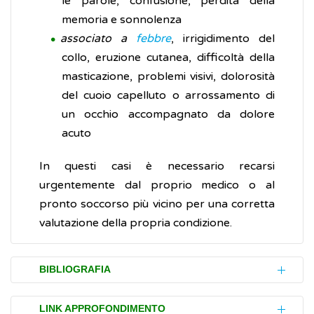
le parole, confusione, perdita della
memoria e sonnolenza
associato a
febbre
, irrigidimento del
collo, eruzione cutanea, difficoltà della
masticazione, problemi visivi, dolorosità
del cuoio capelluto o arrossamento di
un occhio accompagnato da dolore
acuto
In questi casi è necessario recarsi
urgentemente dal proprio medico o al
pronto soccorso più vicino per una corretta
valutazione della propria condizione.
BIBLIOGRAFIA
NHS.
Headaches
(Inglese)
LINK APPROFONDIMENTO