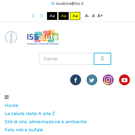
issalute@iss.it
Aa
Aa
Aa
A-
A
A+
Home
La salute dalla A alla Z
Stili di vita, alimentazione e ambiente
Falsi miti e bufale