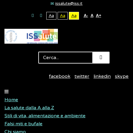
issalute@iss.it
Aa
Aa
Aa
A-
A
A+
facebook
twitter
linkedin
skype
Home
La salute dalla A alla Z
Stili di vita, alimentazione e ambiente
Falsi miti e bufale
Chi siamo