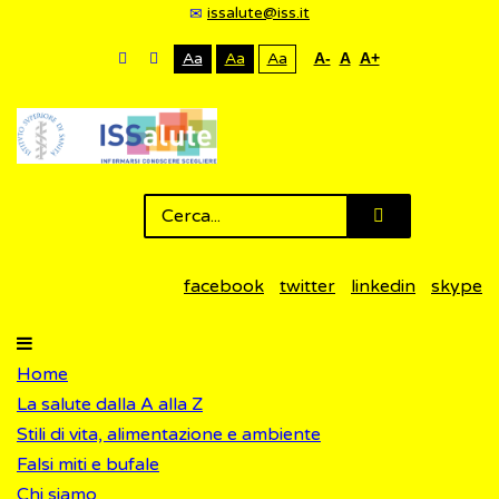
issalute@iss.it
Aa
Aa
Aa
A-
A
A+
facebook
twitter
linkedin
skype
Home
La salute dalla A alla Z
Stili di vita, alimentazione e ambiente
Falsi miti e bufale
Chi siamo