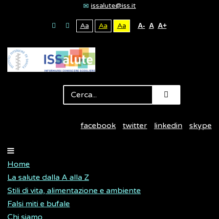
issalute@iss.it
Aa
Aa
Aa
A-
A
A+
facebook
twitter
linkedin
skype
Home
La salute dalla A alla Z
Stili di vita, alimentazione e ambiente
Falsi miti e bufale
Chi siamo