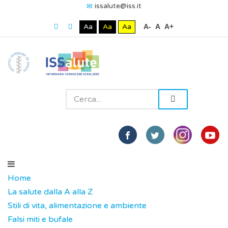
issalute@iss.it
Aa
Aa
Aa
A-
A
A+
Home
La salute dalla A alla Z
Stili di vita, alimentazione e ambiente
Falsi miti e bufale