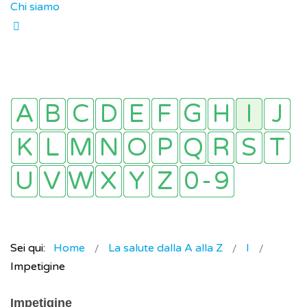
Chi siamo
Sei qui:
Home
La salute dalla A alla Z
I
Impetigine
Impetigine