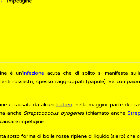
Impetigine
gine è un'
infezione
acuta che di solito si manifesta sulla
menti rossastri, spesso raggruppati (papule). Se compaion
gine è causata da alcuni
batteri
, nella maggior parte dei ca
 ma anche
Streptococcus pyogenes
(chiamato anche
Stre
causare impetigine.
ta sotto forma di bolle rosse ripiene di liquido (siero) che 