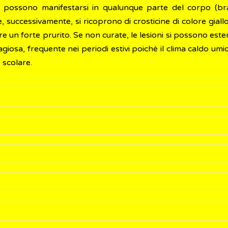
possono manifestarsi in qualunque parte del corpo (bra
e, successivamente, si ricoprono di crosticine di colore gia
re un forte prurito. Se non curate, le lesioni si possono es
tagiosa, frequente nei periodi estivi poiché il clima caldo umi
 scolare.
includono:
particolare
Staphylococcus aureus
e, meno frequentemente
SBEGA).
aso, alla bocca e all'ombelico
 sufficiente sottoporsi ad una visita dermatologica che conse
ene a contatto una persona infetta (con vescicole o papule) o
ttamento per tentare di alleviarlo, le bolle scoppiano espo
ine.
 fase della malattia, e deve essere prescritta dal proprio m
el sangue tranne nel caso si verifichino forme gravi, comp
ocalizzata, può essere curata applicando un gel al clorur