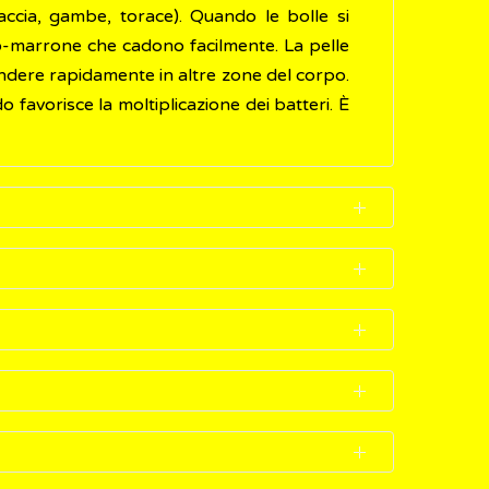
ccia, gambe, torace). Quando le bolle si
llo-marrone che cadono facilmente. La pelle
tendere rapidamente in altre zone del corpo.
do favorisce la moltiplicazione dei batteri. È
,
Streptococcus pyogenes
chiamato anche
ntirà di individuare le lesioni tipiche della
 con suoi capi di abbigliamento, biancheria
nendo la pelle ad altre
infezioni
batteriche
edico o dallo specialista dermatologo. Se è
licazioni o
infezioni
causate da altri
batteri
o d'alluminio (gel astringente) sulle aree