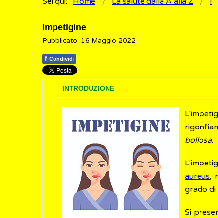
Sei qui:
Home
La salute dalla A alla Z
I
Impetigine
Pubblicato: 16 Maggio 2022
f
Condividi
INTRODUZIONE
L'impeti
rigonfia
bollosa
.
L'impeti
aureus
,
grado di 
Si presen