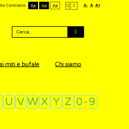
lto Contrasto
Aa
Aa
Aa
A-
A
A+
si miti e bufale
Chi siamo