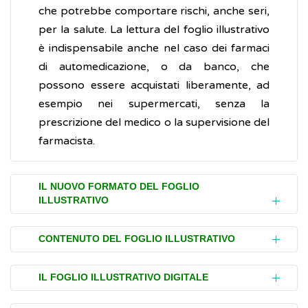
che potrebbe comportare rischi, anche seri,
per la salute. La lettura del foglio illustrativo
è indispensabile anche nel caso dei farmaci
di automedicazione, o da banco, che
possono essere acquistati liberamente, ad
esempio nei supermercati, senza la
prescrizione del medico o la supervisione del
farmacista.
IL NUOVO FORMATO DEL FOGLIO
ILLUSTRATIVO
Come previsto dalla legislazione europea, il
CONTENUTO DEL FOGLIO ILLUSTRATIVO
foglio illustrativo di ogni
farmaco
deve
superare un
test di leggibilità,
in pratica
All'inizio del foglio illustrativo è indicato il
IL FOGLIO ILLUSTRATIVO DIGITALE
viene sottoposto a un gruppo di persone,
nome commerciale del
farmaco
, ossia il