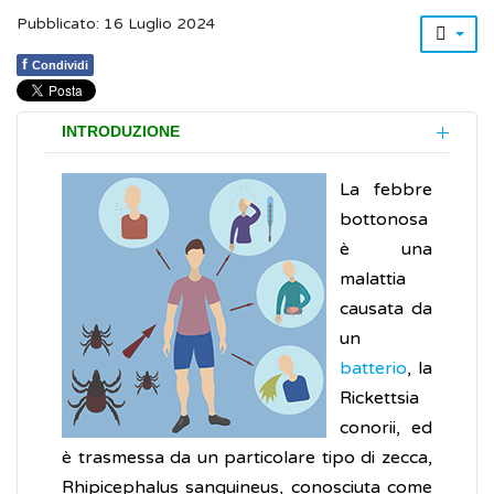
Pubblicato: 16 Luglio 2024
f
Condividi
INTRODUZIONE
La febbre
bottonosa
è una
malattia
causata da
un
batterio
, la
Rickettsia
conorii, ed
è trasmessa da un particolare tipo di zecca,
Rhipicephalus sanguineus, conosciuta come