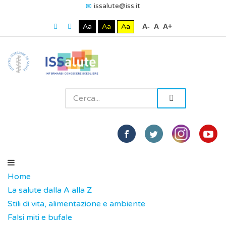
issalute@iss.it
Aa
Aa
Aa
A-
A
A+
Home
La salute dalla A alla Z
Stili di vita, alimentazione e ambiente
Falsi miti e bufale