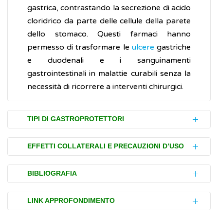
gastrica, contrastando la secrezione di acido
cloridrico da parte delle cellule della parete
dello stomaco. Questi farmaci hanno
permesso di trasformare le
ulcere
gastriche
e duodenali e i sanguinamenti
gastrointestinali in malattie curabili senza la
necessità di ricorrere a interventi chirurgici.
TIPI DI GASTROPROTETTORI
A seconda della loro funzione, i
EFFETTI COLLATERALI E PRECAUZIONI D’USO
gastroprotettori si classificano in:
I farmaci gastroprotettori possono
inibitori e neutralizzatori della
BIBLIOGRAFIA
generare effetti indesiderati (effetti
secrezione acida dello stomac
o
collaterali) tra cui:
Agenzia Italiana del Farmaco (AIFA).
Nota
inibitori della pompa protonica
LINK APPROFONDIMENTO
01
(IPP)
stipsi