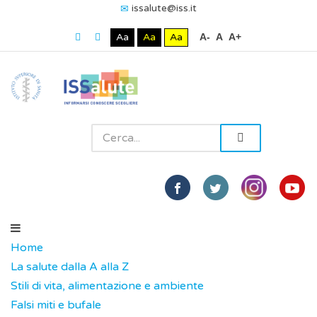
issalute@iss.it
Aa
Aa
Aa
A-
A
A+
Home
La salute dalla A alla Z
Stili di vita, alimentazione e ambiente
Falsi miti e bufale