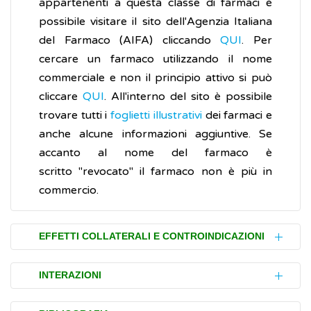
appartenenti a questa classe di farmaci è
possibile visitare il sito dell'Agenzia Italiana
del Farmaco (AIFA) cliccando
QUI
. Per
cercare un farmaco utilizzando il nome
commerciale e non il principio attivo si può
cliccare
QUI
. All'interno del sito è possibile
trovare tutti i
foglietti illustrativi
dei farmaci e
anche alcune informazioni aggiuntive. Se
accanto al nome del farmaco è
scritto "revocato" il farmaco non è più in
commercio.
EFFETTI COLLATERALI E CONTROINDICAZIONI
L'assunzione di farmaci antipertensivi può
INTERAZIONI
dare origine a diversi effetti collaterali a
seconda della tipologia di farmaco utilizzato.