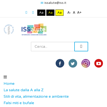
issalute@iss.it
Aa
Aa
Aa
A-
A
A+
Home
La salute dalla A alla Z
Stili di vita, alimentazione e ambiente
Falsi miti e bufale