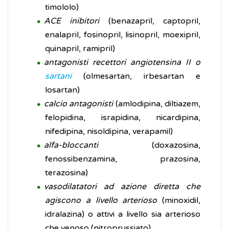
timololo)
ACE inibitori
(benazapril, captopril,
enalapril, fosinopril, lisinopril, moexipril,
quinapril, ramipril)
antagonisti recettori angiotensina II o
sartani
(olmesartan, irbesartan e
losartan)
calcio antagonisti
(amlodipina, diltiazem,
felopidina, israpidina, nicardipina,
nifedipina, nisoldipina, verapamil)
alfa-bloccanti
(doxazosina,
fenossibenzamina, prazosina,
terazosina)
vasodilatatori ad azione diretta che
agiscono a livello arterioso
(minoxidil,
idralazina) o attivi a livello sia arterioso
che venoso (nitroprussiato)