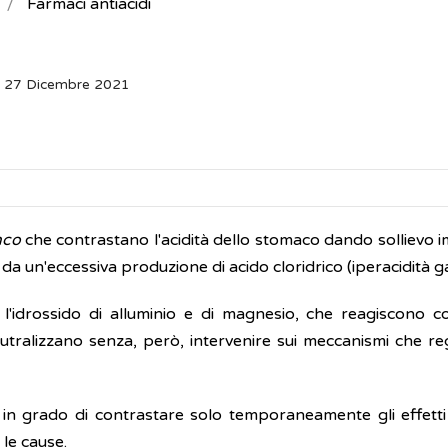
Farmaci antiacidi
: 27 Dicembre 2021
nco
che contrastano l'acidità dello stomaco dando sollievo 
i da un'eccessiva produzione di acido cloridrico (iperacidità ga
l'idrossido di alluminio e di magnesio, che reagiscono co
utralizzano senza, però, intervenire sui meccanismi che re
no in grado di contrastare solo temporaneamente gli effetti
 le cause.