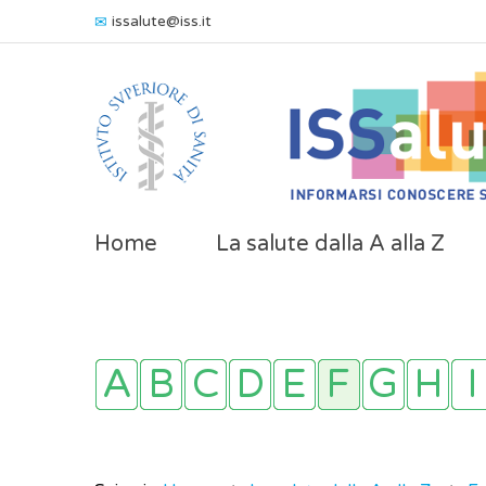
issalute@iss.it
Home
La salute dalla A alla Z