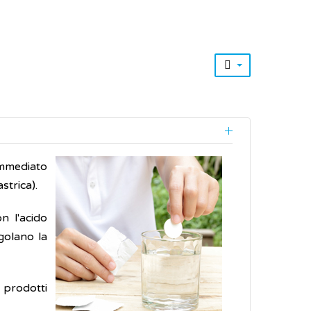
immediato
strica).
n l'acido
golano la
 prodotti