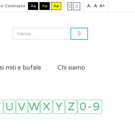
to Contrasto
Aa
Aa
Aa
A-
A
A+
si miti e bufale
Chi siamo