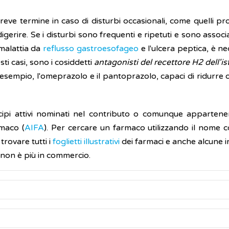
 breve termine in caso di disturbi occasionali, come quelli 
da digerire. Se i disturbi sono frequenti e ripetuti e sono assoc
 malattia da
reflusso gastroesofageo
e l'ulcera peptica, è n
esti casi, sono i cosiddetti
antagonisti del recettore H2 dell'i
r esempio, l'omeprazolo e il pantoprazolo, capaci di ridurre 
cipi attivi nominati nel contributo o comunque appartenen
rmaco (
AIFA
). Per cercare un farmaco utilizzando il nome c
 trovare tutti i
foglietti illustrativi
dei farmaci e anche alcune i
o non è più in commercio.
maci antiacidi in commercio sono: