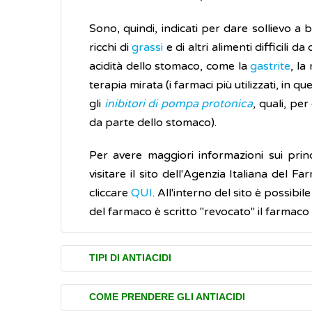
Sono, quindi, indicati per dare sollievo a
ricchi di
grassi
e di altri alimenti difficili 
acidità dello stomaco, come la
gastrite
, la
terapia mirata (i farmaci più utilizzati, in qu
gli
inibitori di pompa protonica
, quali, pe
da parte dello stomaco).
Per avere maggiori informazioni sui prin
visitare il sito dell'Agenzia Italiana del Fa
cliccare
QUI
. All'interno del sito è possibile
del farmaco è scritto "revocato" il farmac
TIPI DI ANTIACIDI
Gli ingredienti più comuni dei numerosi far
COME PRENDERE GLI ANTIACIDI