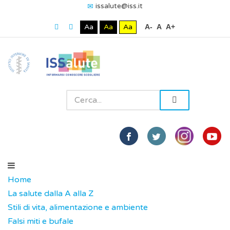
issalute@iss.it
Aa
Aa
Aa
A-
A
A+
Home
La salute dalla A alla Z
Stili di vita, alimentazione e ambiente
Falsi miti e bufale