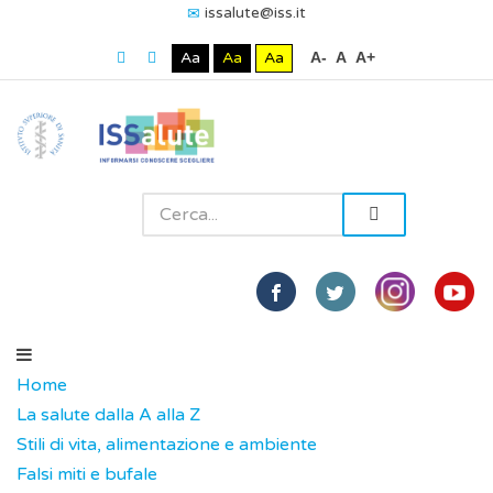
issalute@iss.it
Aa
Aa
Aa
A-
A
A+
Home
La salute dalla A alla Z
Stili di vita, alimentazione e ambiente
Falsi miti e bufale