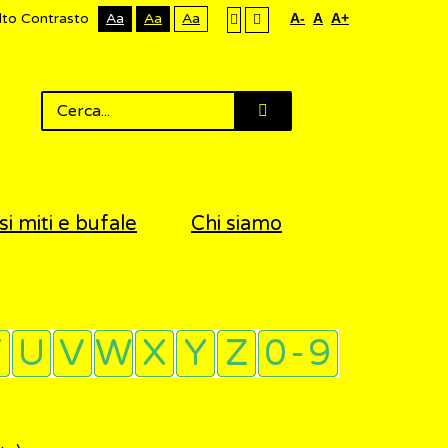
lto Contrasto
Aa
Aa
Aa
A-
A
A+
si miti e bufale
Chi siamo