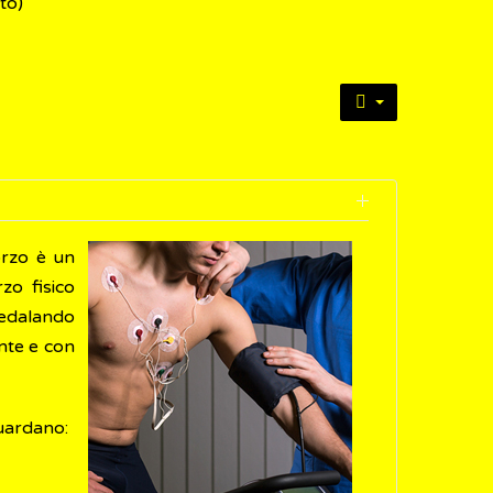
to)
orzo è un
zo fisico
 pedalando
nte e con
guardano: