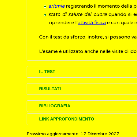
aritmie
registrando il momento della pro
stato di salute del cuore
quando si es
riprendere l’
attività fisica
e con quale i
Con il test da sforzo, inoltre, si possono va
L'esame è utilizzato anche nelle visite di ido
IL TEST
Si consiglia di chiedere al proprio medico 
RISULTATI
Nei giorni precedenti il suo svolgimento, s
Il medico confronta le informazioni raccolte 
BIBLIOGRAFIA
fumare, non fare sforzi, non mangiare nelle
recupero, con valori di riferimento per fasc
LINK APPROFONDIMENTO
Colecchia D.
Linee guida al test ergometric
Si ricorda di portare al momento dell’esame 
Se si è giunti alla fine del test senza dif
Prossimo aggiornamento: 17 Dicembre 2027
Poliambulatori San Raffaele.
Test cardiova
agonistica o per un controllo periodico, e n