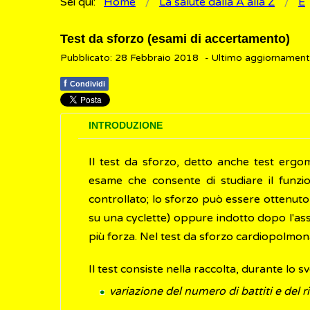
Sei qui:
Home
La salute dalla A alla Z
E
Test da sforzo (esami di accertamento)
Pubblicato: 28 Febbraio 2018
- Ultimo aggiornamen
f
Condividi
INTRODUZIONE
Il test da sforzo, detto anche test erg
esame che consente di studiare il funz
controllato; lo sforzo può essere ottenuto
su una cyclette) oppure indotto dopo l'as
più forza. Nel test da sforzo cardiopolmon
Il test consiste nella raccolta, durante lo s
variazione del numero di battiti e del 