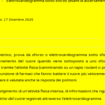
Elettrocardiogramma sotto sforzo (esami di accertamen
to: 17 Dicembre 2025
ometrico, prova da sforzo o elettrocardiogramma sotto sf
ionamento del cuore quando viene sottoposto a uno sfor
 tramite l'attività fisica (camminando su un tapis roulant o
sunzione di farmaci che fanno battere il cuore più veloceme
are è valutata anche la risposta dei polmoni.
volgimento di un’attività fisica intensa, di informazioni che ri
ritmo del cuore
registrati attraverso l'elettrocardiogramma