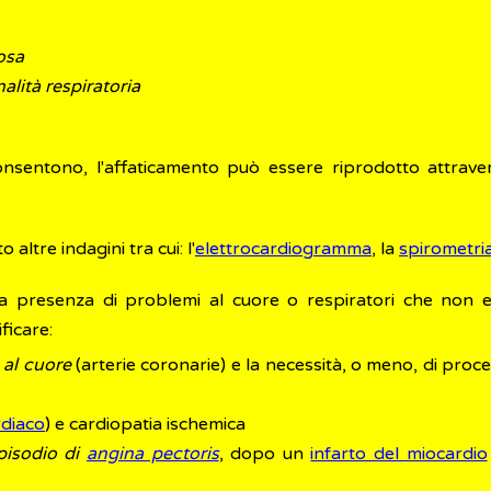
iosa
nalità respiratoria
onsentono, l'affaticamento può essere riprodotto attrave
altre indagini tra cui: l'
elettrocardiogramma
, la
spirometri
la presenza di problemi al cuore o respiratori che non e
ficare:
 al cuore
(arterie coronarie) e la necessità, o meno, di proce
diaco
) e cardiopatia ischemica
pisodio di
angina pectoris
, dopo un
infarto del miocardio