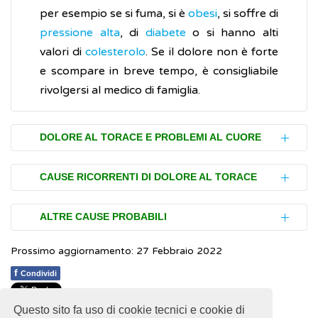
per esempio se si fuma, si è
obesi
, si soffre di
pressione alta
, di
diabete
o si hanno alti
valori di
colesterolo
. Se il dolore non è forte
e scompare in breve tempo, è consigliabile
rivolgersi al medico di famiglia.
DOLORE AL TORACE E PROBLEMI AL CUORE
La causa del dolore al torace può essere
CAUSE RICORRENTI DI DOLORE AL TORACE
legata a un problema cardiaco ma non
sempre si tratta di un evento grave. Il
Nella maggior parte dei casi, il dolore al
ALTRE CAUSE PROBABILI
dolore, infatti, può essere un sintomo di:
torace non è legato a problemi cardiaci e
Prossimo aggiornamento: 27 Febbraio 2022
non costituisce una minaccia per la vita. È
Il dolore al petto può derivare anche da:
angina
, quando si riduce il flusso di
bene, comunque, rivolgersi al medico
f
sangue che arriva al cuore
Condividi
fuoco di Sant’Antonio
(
herpes
),
curante per scoprirne le cause. Alcune delle
infarto
, quando il flusso di sangue che si
infezione virale di un nervo e dell'area
più comuni includono:
Questo sito fa uso di cookie tecnici e cookie di
1
1
1
1
1
Rating 2.47 (15 Votes)
riversa in una parte del cuore si arresta
circostante che causa uno sfogo