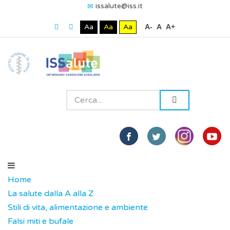
issalute@iss.it
Aa
Aa
Aa
A-
A
A+
Home
La salute dalla A alla Z
Stili di vita, alimentazione e ambiente
Falsi miti e bufale