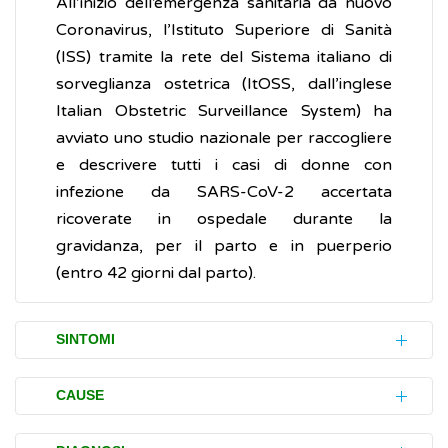
All’inizio dell’emergenza sanitaria da nuovo
Coronavirus, l’Istituto Superiore di Sanità
(ISS) tramite la rete del Sistema italiano di
sorveglianza ostetrica (ItOSS, dall’inglese
Italian Obstetric Surveillance System) ha
avviato uno studio nazionale per raccogliere
e descrivere tutti i casi di donne con
infezione da SARS-CoV-2 accertata
ricoverate in ospedale durante la
gravidanza, per il parto e in puerperio
(entro 42 giorni dal parto).
SINTOMI
I disturbi (sintomi) causati dall’
infezione
da
CAUSE
SARS-CoV-2
in
gravidanza
non sono
specifici e si manifestano in maniera molto