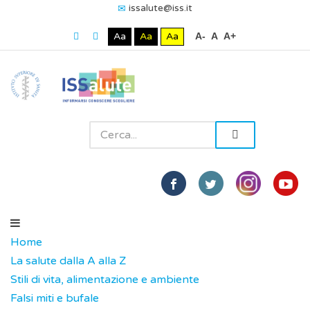
issalute@iss.it
Aa
Aa
Aa
A-
A
A+
Home
La salute dalla A alla Z
Stili di vita, alimentazione e ambiente
Falsi miti e bufale