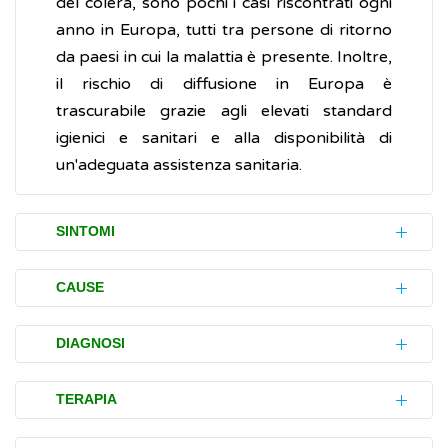
del colera, sono pochi i casi riscontrati ogni
anno in Europa, tutti tra persone di ritorno
da paesi in cui la malattia è presente. Inoltre,
il rischio di diffusione in Europa è
trascurabile grazie agli elevati standard
igienici e sanitari e alla disponibilità di
un'adeguata assistenza sanitaria.
SINTOMI
In una persona che si infetta, il colera, dopo
CAUSE
una breve incubazione che può variare da
poche ore a 4-5 giorni, si manifesta
Il colera è una malattia infettiva acuta
DIAGNOSI
improvvisamente con la
diarrea
, spesso
causata dal batterio
Vibrio cholerae
.
intensa, che può causare una rapida e
Se una persona di ritorno da paesi in cui il
TERAPIA
Il batterio è presente soprattutto nell'acqua,
pericolosa perdita di liquidi (disidratazione).
colera è sempre presente (endemiche) ha
e può contaminare alimenti, quali molluschi e