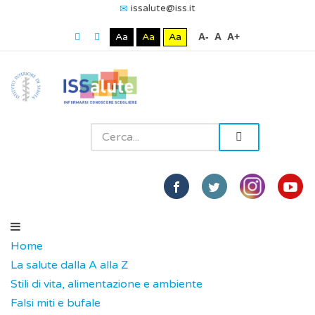
issalute@iss.it
Aa
Aa
Aa
A-
A
A+
Home
La salute dalla A alla Z
Stili di vita, alimentazione e ambiente
Falsi miti e bufale