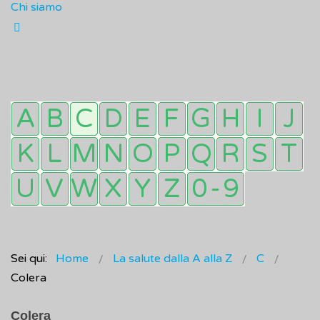
Chi siamo
Sei qui:
Home
La salute dalla A alla Z
C
Colera
Colera