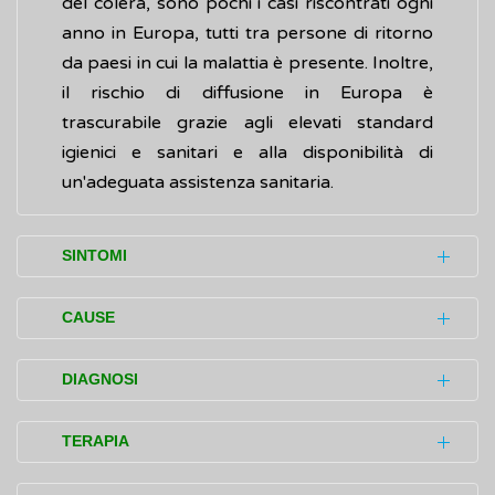
del colera, sono pochi i casi riscontrati ogni
anno in Europa, tutti tra persone di ritorno
da paesi in cui la malattia è presente. Inoltre,
il rischio di diffusione in Europa è
trascurabile grazie agli elevati standard
igienici e sanitari e alla disponibilità di
un'adeguata assistenza sanitaria.
SINTOMI
In una persona che si infetta, il colera, dopo
CAUSE
una breve incubazione che può variare da
poche ore a 4-5 giorni, si manifesta
Il colera è una malattia infettiva acuta
DIAGNOSI
improvvisamente con la
diarrea
, spesso
causata dal batterio
Vibrio cholerae
.
intensa, che può causare una rapida e
Se una persona di ritorno da paesi in cui il
TERAPIA
Il batterio è presente soprattutto nell'acqua,
pericolosa perdita di liquidi (disidratazione).
colera è sempre presente (endemiche) ha
e può contaminare alimenti, quali molluschi e