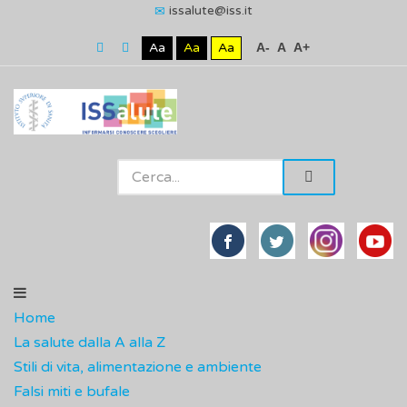
issalute@iss.it
Aa
Aa
Aa
A-
A
A+
Home
La salute dalla A alla Z
Stili di vita, alimentazione e ambiente
Falsi miti e bufale