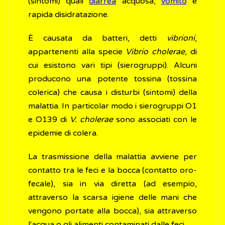
(sintomi) quali
diarrea
acquosa,
vomito
e
rapida disidratazione.
È causata da batteri, detti
vibrioni
,
appartenenti alla specie
Vibrio cholerae
, di
cui esistono vari tipi (sierogruppi). Alcuni
producono una potente tossina (tossina
colerica) che causa i disturbi (sintomi) della
malattia. In particolar modo i sierogruppi O1
e O139 di
V. cholerae
sono associati con le
epidemie di colera.
La trasmissione della malattia avviene per
contatto tra le feci e la bocca (contatto oro-
fecale), sia in via diretta (ad esempio,
attraverso la scarsa igiene delle mani che
vengono portate alla bocca), sia attraverso
l'acqua o gli alimenti contaminati dalle feci.