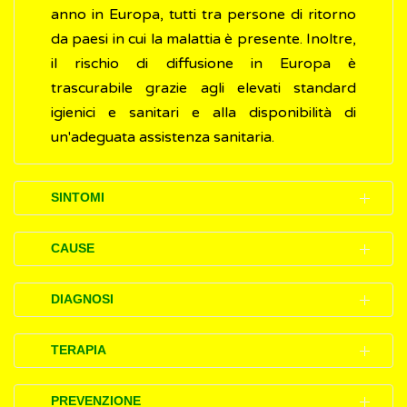
anno in Europa, tutti tra persone di ritorno
da paesi in cui la malattia è presente. Inoltre,
il rischio di diffusione in Europa è
trascurabile grazie agli elevati standard
igienici e sanitari e alla disponibilità di
un'adeguata assistenza sanitaria.
SINTOMI
In una persona che si infetta, il colera, dopo
CAUSE
una breve incubazione che può variare da
poche ore a 4-5 giorni, si manifesta
Il colera è una malattia infettiva acuta
DIAGNOSI
improvvisamente con la
diarrea
, spesso
causata dal batterio
Vibrio cholerae
.
intensa, che può causare una rapida e
Se una persona di ritorno da paesi in cui il
TERAPIA
Il batterio è presente soprattutto nell'acqua,
pericolosa perdita di liquidi (disidratazione).
colera è sempre presente (endemiche) ha
e può contaminare alimenti, quali molluschi e
diarrea
intensa ed acquosa, deve consultare
La terapia del colera è molto semplice e si
PREVENZIONE