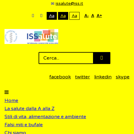
issalute@iss.it
Aa
Aa
Aa
A-
A
A+
facebook
twitter
linkedin
skype
Home
La salute dalla A alla Z
Stili di vita, alimentazione e ambiente
Falsi miti e bufale
Chi siamo