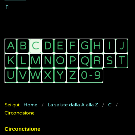
Sei qui:
Home
La salute dalla A alla Z
C
Circoncisione
Circoncisione