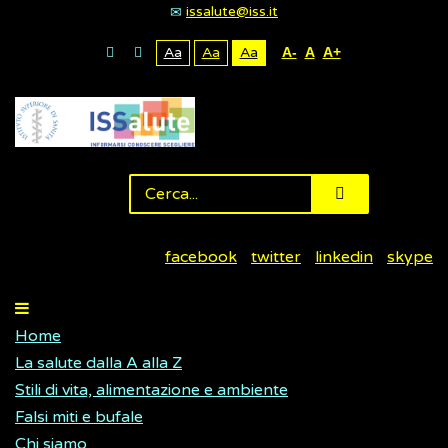
issalute@iss.it
Aa
Aa
Aa
A-
A
A+
facebook
twitter
linkedin
skype
Home
La salute dalla A alla Z
Stili di vita, alimentazione e ambiente
Falsi miti e bufale
Chi siamo