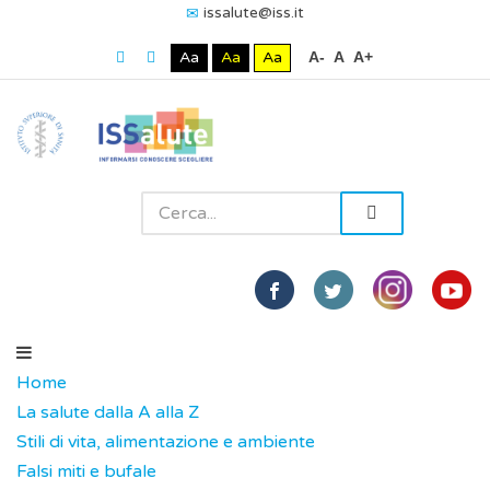
issalute@iss.it
Aa
Aa
Aa
A-
A
A+
Home
La salute dalla A alla Z
Stili di vita, alimentazione e ambiente
Falsi miti e bufale