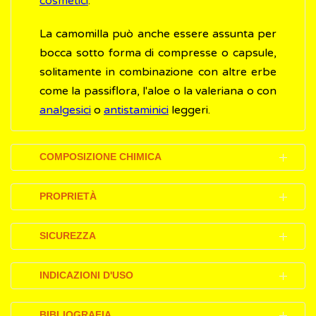
cosmetici
.
La camomilla può anche essere assunta per
bocca sotto forma di compresse o capsule,
solitamente in combinazione con altre erbe
come la passiflora, l'aloe o la valeriana o con
analgesici
o
antistaminici
leggeri.
COMPOSIZIONE CHIMICA
Gli effetti benefici della camomilla sono
PROPRIETÀ
legati alla presenza di diversi flavonoidi
contenuti nella sua parte centrale
Tradizionalmente, la camomilla è stata usata
SICUREZZA
(apigenina, luteolina) e di derivati ​​flavonolici
per secoli come medicina antinfiammatoria,
(quercetina, patuletina).
antiossidante, leggermente astringente e
Gli effetti indesiderati (effetti collaterali)
INDICAZIONI D'USO
sedativa.
sono rari e l'uso della camomilla è
Altri componenti principali sono gli
oli
considerato sicuro; tuttavia, alcuni dati
L'infuso di camomilla va preparato con
BIBLIOGRAFIA