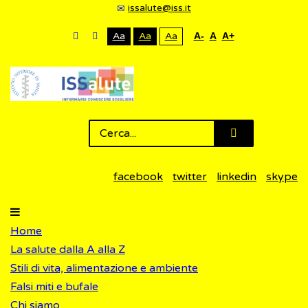
issalute@iss.it
Aa
Aa
Aa
A-
A
A+
facebook
twitter
linkedin
skype
Home
La salute dalla A alla Z
Stili di vita, alimentazione e ambiente
Falsi miti e bufale
Chi siamo