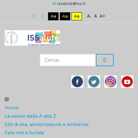
issalute@iss.it
Aa
Aa
Aa
A-
A
A+
Home
La salute dalla A alla Z
Stili di vita, alimentazione e ambiente
Falsi miti e bufale