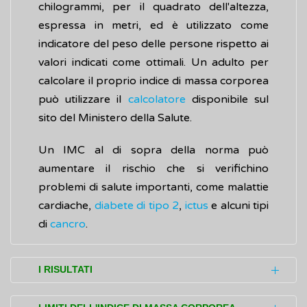
chilogrammi, per il quadrato dell'altezza,
espressa in metri, ed è utilizzato come
indicatore del peso delle persone rispetto ai
valori indicati come ottimali. Un adulto per
calcolare il proprio indice di massa corporea
può utilizzare il
calcolatore
disponibile sul
sito del Ministero della Salute.
Un IMC al di sopra della norma può
aumentare il rischio che si verifichino
problemi di salute importanti, come malattie
cardiache,
diabete di tipo 2
,
ictus
e alcuni tipi
di
cancro
.
I RISULTATI
Per gli adulti si usano le seguenti definizioni: