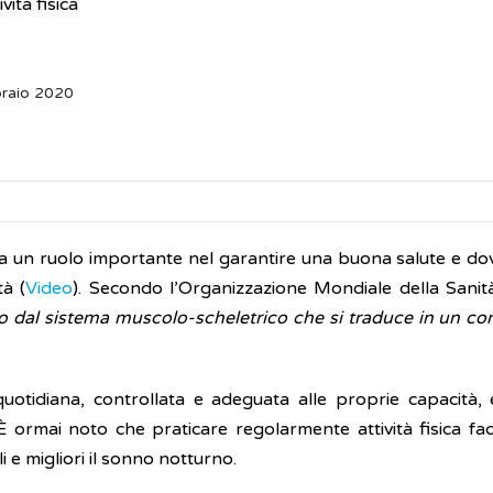
ività fisica
braio 2020
a ha un ruolo importante nel garantire una buona salute e do
tà (
Video
). Secondo l’Organizzazione Mondiale della Sanità 
to dal sistema muscolo-scheletrico che si traduce in un co
ca quotidiana, controllata e adeguata alle proprie capacità
 ormai noto che praticare regolarmente attività fisica facc
li e migliori il sonno notturno.