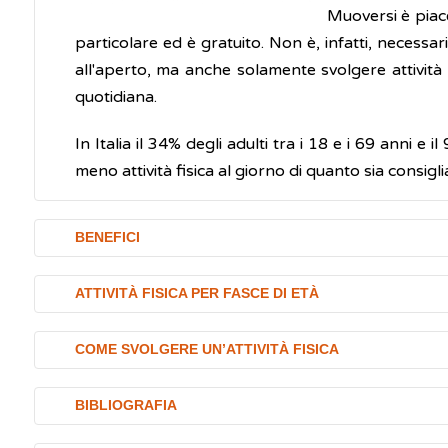
Muoversi è piac
particolare ed è gratuito. Non è, infatti, necessari
all'aperto, ma anche solamente svolgere attività 
quotidiana.
In Italia il 34% degli adulti tra i 18 e i 69 anni e
meno attività fisica al giorno di quanto sia consigli
BENEFICI
Svolgere una regolare attività fisica rappresenta il
ATTIVITÀ FISICA PER FASCE DI ETÀ
Non è mai troppo tardi per cominciare a muoversi, n
Queste le raccomandazioni per uno stile di vita sa
COME SVOLGERE UN’ATTIVITÀ FISICA
appena si inizia ad essere più attivi. L’attività fisica 
bambini (da 0 a 5 anni),
se ancora non camm
migliora la pressione arteriosa e potenzia il
Ridurre il tempo dedicato ad attività sedentarie, 
passano in carrozzina o nel passeggino. A par
BIBLIOGRAFIA
riduce il rischio di contrarre alcuni tipi di tum
da semplici gesti quotidiani, è molto importante per
bambini e ragazzi (5-17 anni)
, dovrebbero s