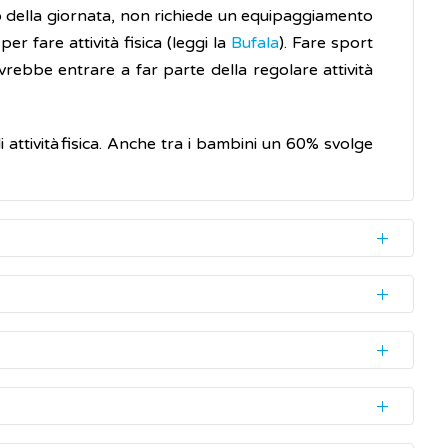
 della giornata, non richiede un equipaggiamento
r fare attività fisica (leggi la
Bufala
). Fare sport
vrebbe entrare a far parte della regolare attività
di attività fisica. Anche tra i bambini un 60% svolge
à della propria vita.
tività è meglio di niente. I benefici cominciano non
endo a meno di 1 ora consecutiva il tempo che
viluppo di malattie cardiache
iziando a modificare le proprie abitudini, partendo
 per almeno 180 minuti al giorno
oderata/intensa, includendo, almeno 3 volte alla