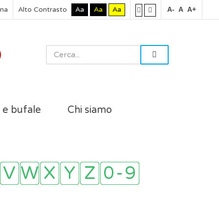
rna
Alto Contrasto
Aa
Aa
Aa
A-
A
A+
i e bufale
Chi siamo