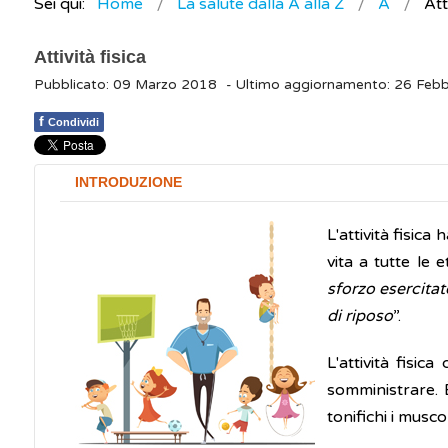
Sei qui:
Home
La salute dalla A alla Z
A
Att
Attività fisica
Pubblicato: 09 Marzo 2018
- Ultimo aggiornamento: 26 Feb
f
Condividi
INTRODUZIONE
L'attività fisic
vita a tutte le e
sforzo esercita
di riposo
”.
L'attività fisi
somministrare. È
tonifichi i musco