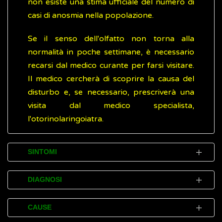
non esiste una stima ufficiale del numero di
casi di anosmia nella popolazione.
Se il senso dell'olfatto non torna alla
normalità in poche settimane, è necessario
recarsi dal medico curante per farsi visitare.
Il medico cercherà di scoprire la causa del
disturbo e, se necessario, prescriverà una
visita dal medico specialista,
l'otorinolaringoiatra.
SINTOMI
Il disturbo principale (sintomo) dell'anosmia
DIAGNOSI
è l'incapacità di sentire gli odori e riguarda
non solo l'odore dei cibi ma anche quelli
Al fine di accertare (diagnosticare) la perdita
CAUSE
presenti nell'ambiente in cui si vive. Ciò può
della capacità di sentire gli odori (anosmia), il