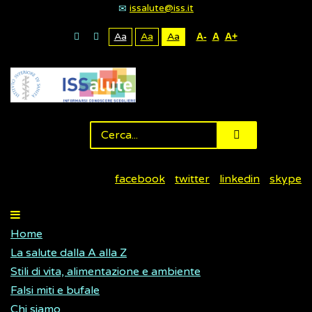
issalute@iss.it
Aa
Aa
Aa
A-
A
A+
facebook
twitter
linkedin
skype
Home
La salute dalla A alla Z
Stili di vita, alimentazione e ambiente
Falsi miti e bufale
Chi siamo