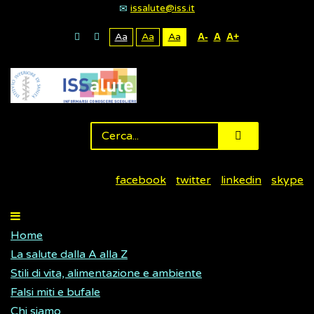
issalute@iss.it
Aa
Aa
Aa
A-
A
A+
facebook
twitter
linkedin
skype
Home
La salute dalla A alla Z
Stili di vita, alimentazione e ambiente
Falsi miti e bufale
Chi siamo