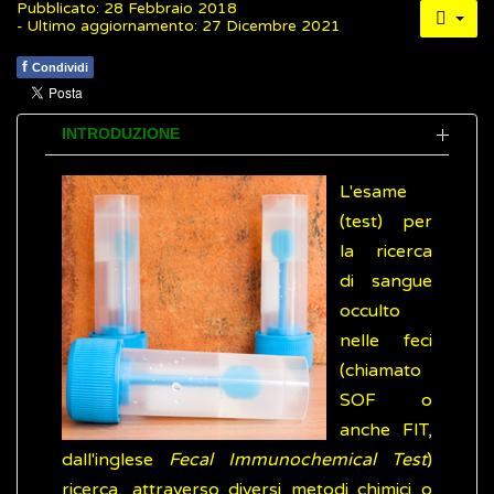
Pubblicato: 28 Febbraio 2018
- Ultimo aggiornamento: 27 Dicembre 2021
f
Condividi
INTRODUZIONE
L'esame
(test) per
la ricerca
di sangue
occulto
nelle feci
(chiamato
SOF o
anche FIT,
dall'inglese
Fecal Immunochemical Test
)
ricerca, attraverso diversi metodi chimici o