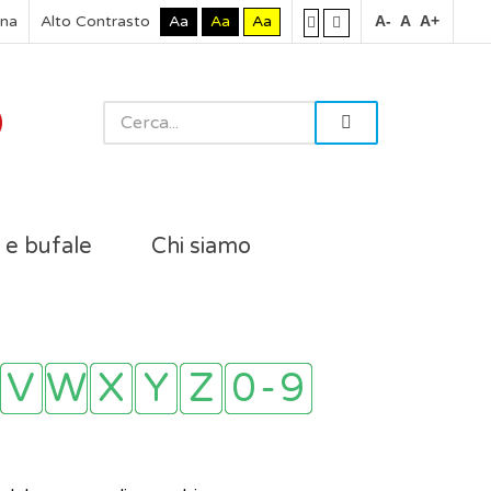
rna
Alto Contrasto
Aa
Aa
Aa
A-
A
A+
i e bufale
Chi siamo