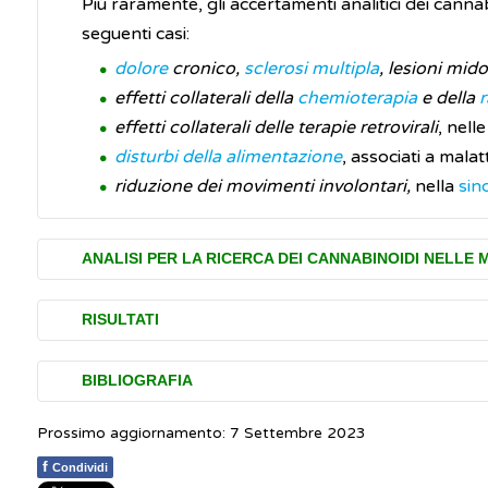
Più raramente, gli accertamenti analitici dei cannab
seguenti casi:
dolore
cronico,
sclerosi multipla
, lesioni midol
effetti collaterali della
chemioterapia
e della
r
effetti collaterali delle terapie retrovirali
, nell
disturbi della alimentazione
, associati a mala
riduzione dei movimenti involontari,
nella
sin
ANALISI PER LA RICERCA DEI CANNABINOIDI NELLE 
Per avere indicazioni sull’avvenuto consumo del
RISULTATI
invasivo, possibilità di testare grandi volumi e ana
Inizialmente si eseguono esami di screening che p
BIBLIOGRAFIA
Nel caso in cui si voglia stabilire una attualità 
come “non negatività”), ovvero la presenza nella 
campione di saliva viene raccolto tramite un
ta
Prossimo aggiornamento: 7 Settembre 2023
diverso a seconda della matrice su cui viene esegui
Pichini S, Pacifici R.
Linee guida per la determinazi
finestra di rilevabilità per valutare un consumo d
deve essere confermato utilizzando una metodica sp
f
Condividi
possibile vicino al cuoio capelluto
.