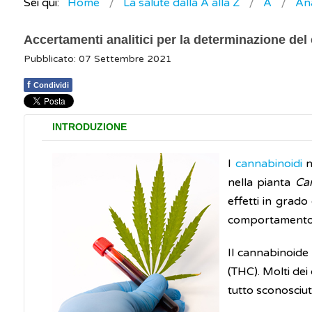
Sei qui:
Home
La salute dalla A alla Z
A
Ana
Accertamenti analitici per la determinazione del
Pubblicato: 07 Settembre 2021
f
Condividi
INTRODUZIONE
I
cannabinoidi
n
nella pianta
Ca
effetti in grado
comportamento 
Il cannabinoide 
(THC). Molti dei
tutto sconosciuti