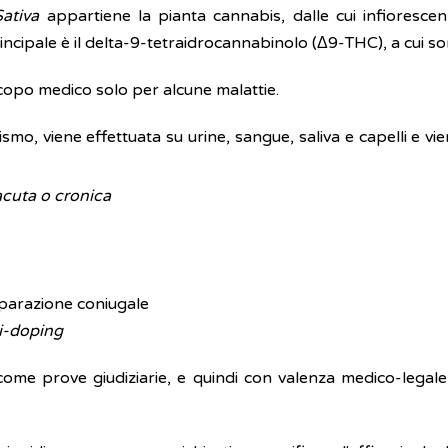
Sativa
appartiene la pianta cannabis, dalle cui infiorescen
rincipale è il delta-9-tetraidrocannabinolo (Δ9-THC), a cui so
copo medico solo per alcune malattie.
nismo, viene effettuata su urine, sangue, saliva e capelli e vi
acuta o cronica
separazione coniugale
ti-doping
come prove giudiziarie, e quindi con valenza medico-legale,