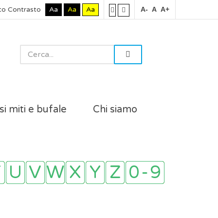
to Contrasto
Aa
Aa
Aa
A-
A
A+
si miti e bufale
Chi siamo