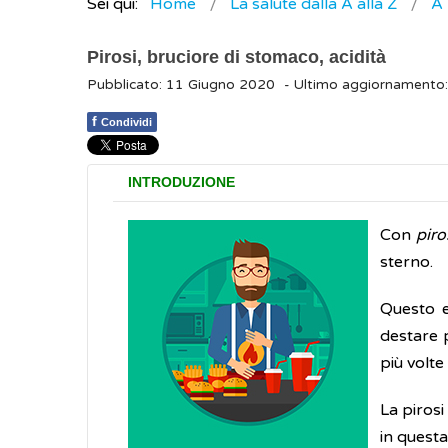
Sei qui:
Home
La salute dalla A alla Z
A
Pirosi, bruciore di stomaco, acidità
Pubblicato: 11 Giugno 2020
- Ultimo aggiornamento
f
Condividi
INTRODUZIONE
Con
piro
sterno.
Questo 
destare 
più volte
La piros
in questa 