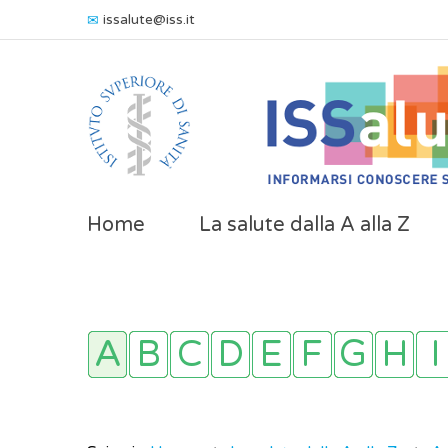
issalute@iss.it
Home
La salute dalla A alla Z