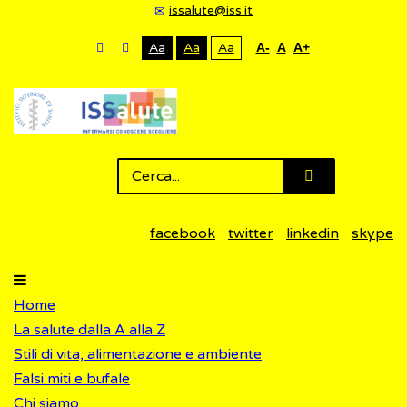
issalute@iss.it
Aa
Aa
Aa
A-
A
A+
facebook
twitter
linkedin
skype
Home
La salute dalla A alla Z
Stili di vita, alimentazione e ambiente
Falsi miti e bufale
Chi siamo