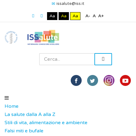
issalute@iss.it
Aa
Aa
Aa
A-
A
A+
Home
La salute dalla A alla Z
Stili di vita, alimentazione e ambiente
Falsi miti e bufale